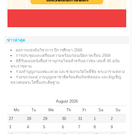
ข่าวล่าสุด
ผลการแข่งขันวิชาการ ปีการศึกษา 2568
การประชุมและเตรียมความพร้อมก่อนเปิดภาคเรียน 2569
พิธีรับมอบหนังสือสารานุกรมไทยสำหรับเยาวชน เล่มที่ 45 ฉบับ
พระราชทาน
ร่วมทำบุญงานแห่ผะเหวด และช่วยงานวัดโพธิ์ชัย พระอารามหลวง
ร่วมขบวนแห่ งานบุญมหาชาติพร้อมต้นกัณฑ์หลอน และอัญเชิญ
หลวงพ่อพระใสขึ้นประดิษฐาน
August
2026
Mo
Tu
We
Th
Fr
Sa
Su
27
28
29
30
31
1
2
3
4
5
6
7
8
9