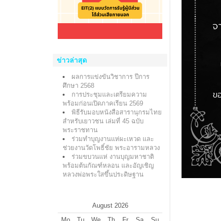
ข่าวล่าสุด
ผลการแข่งขันวิชาการ ปีการ
ศึกษา 2568
การประชุมและเตรียมความ
พร้อมก่อนเปิดภาคเรียน 2569
พิธีรับมอบหนังสือสารานุกรมไทย
สำหรับเยาวชน เล่มที่ 45 ฉบับ
พระราชทาน
ร่วมทำบุญงานแห่ผะเหวด และ
ช่วยงานวัดโพธิ์ชัย พระอารามหลวง
ร่วมขบวนแห่ งานบุญมหาชาติ
พร้อมต้นกัณฑ์หลอน และอัญเชิญ
หลวงพ่อพระใสขึ้นประดิษฐาน
August
2026
Mo
Tu
We
Th
Fr
Sa
Su